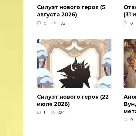
Силуэт нового героя (5
Отв
августа 2026)
(31 
0
102
0
Силуэт нового героя (22
Ано
июля 2026)
Вун
мет
1
324
0