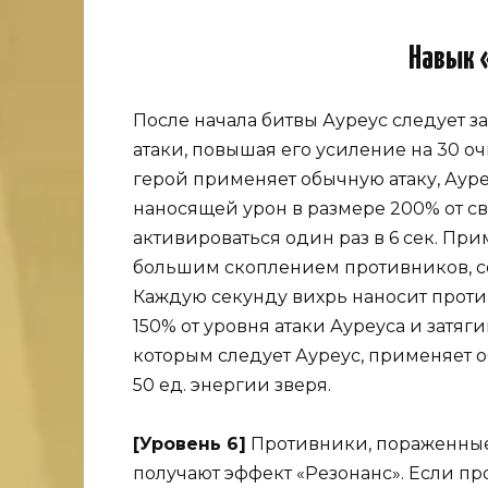
Навык 
После начала битвы Ауреус следует 
атаки, повышая его усиление на 30 очк
герой применяет обычную атаку, Аур
наносящей урон в размере 200% от св
активироваться один раз в 6 сек. Пр
большим скоплением противников, соз
Каждую секунду вихрь наносит проти
150% от уровня атаки Ауреуса и затяги
которым следует Ауреус, применяет о
50 ед. энергии зверя.
[Уровень 6]
Противники, пораженные 
получают эффект «Резонанс». Если про