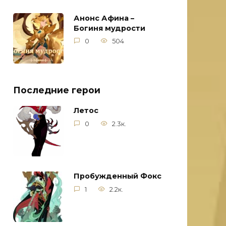
Анонс Афина –
Богиня мудрости
0
504
Последние герои
Летос
0
2.3к.
Пробужденный Фокс
1
2.2к.