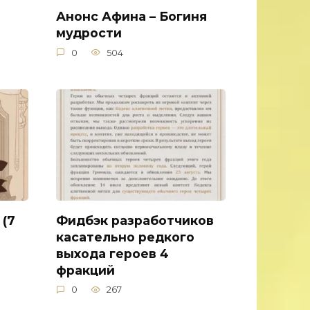
Анонс Афина – Богиня
мудрости
0
504
 (7
Фидбэк разработчиков
касательно редкого
выхода героев 4
фракций
0
267