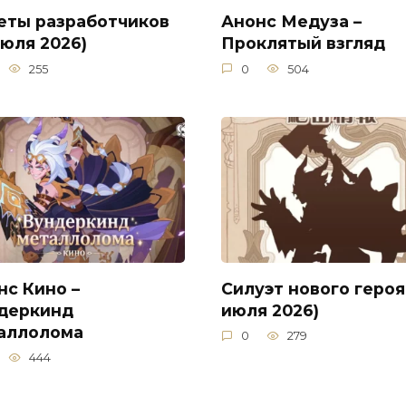
еты разработчиков
Анонс Медуза –
июля 2026)
Проклятый взгляд
255
0
504
нс Кино –
Силуэт нового героя
деркинд
июля 2026)
аллолома
0
279
444