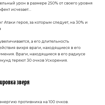
ельный урон в размере 250% от своего уровня
эффект исчезает…
 Атаки героя, за которым следует, на 30% и
в
величивается, а его длительность
ействия вихря враги, находящиеся в его
умения. Враги, находящиеся в его радиусе
екунд теряют 30 очков Ускорения.
ировка зверя
энергию противника на 100 очков.