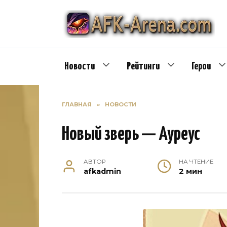
Перейти
к
содержанию
Новости
Рейтинги
Герои
ГЛАВНАЯ
»
НОВОСТИ
Новый зверь — Ауреус
АВТОР
НА ЧТЕНИЕ
afkadmin
2 мин