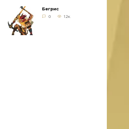
Бегрис
0
1.2к.