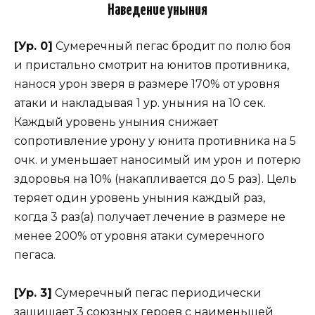
Наведение уныния
[Ур. 0]
Сумеречный пегас бродит по полю боя
и пристально смотрит на юнитов противника,
нанося урон зверя в размере 170% от уровня
атаки и накладывая 1 ур. уныния на 10 сек.
Каждый уровень уныния снижает
сопротивление урону у юнита противника на 5
очк. и уменьшает наносимый им урон и потерю
здоровья на 10% (накапливается до 5 раз). Цель
теряет один уровень уныния каждый раз,
когда 3 раз(а) получает лечение в размере не
менее 200% от уровня атаки сумеречного
пегаса.
[Ур. 3]
Сумеречный пегас периодически
защищает 3 союзных героев с наименьшей