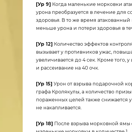
[Ур 9]
Когда маленькие морковки атак
урона преобразуется в лечение для 
здоровья. В то же время атакованный
меньше урона и потери здоровья в теч
[Ур 12]
Количество эффектов контроля
вызывает у противников ужас, повыша
увеличивается до 4 сек. Кроме того, у
и рассеивание на 40 очк.
[Ур 15]
Урон от взрыва подарочной ко
графа Кролякулы, а количество призы
пораженных целей также снижается ур
не накапливается.
[Ур 18]
После взрыва морковной ямы 
маленькие морковки в количестве 1.