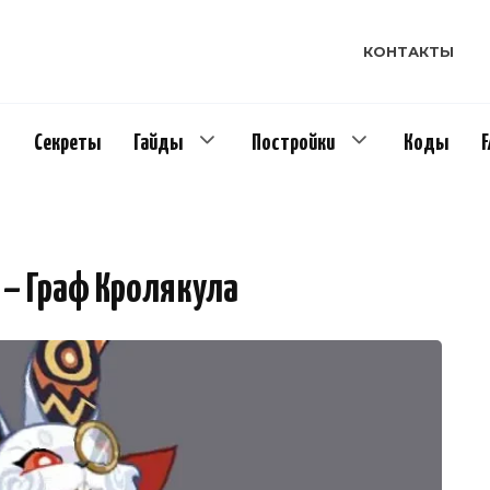
КОНТАКТЫ
Секреты
Гайды
Постройки
Коды
 – Граф Кролякула