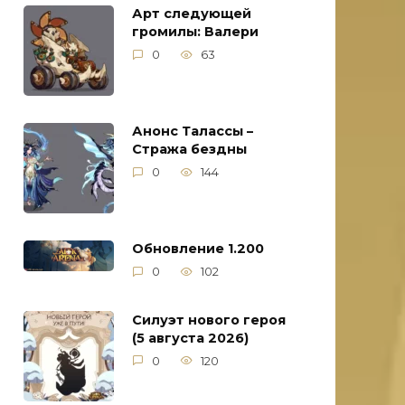
Арт следующей
громилы: Валери
0
63
Анонс Талассы –
Стража бездны
0
144
Обновление 1.200
0
102
Силуэт нового героя
(5 августа 2026)
0
120