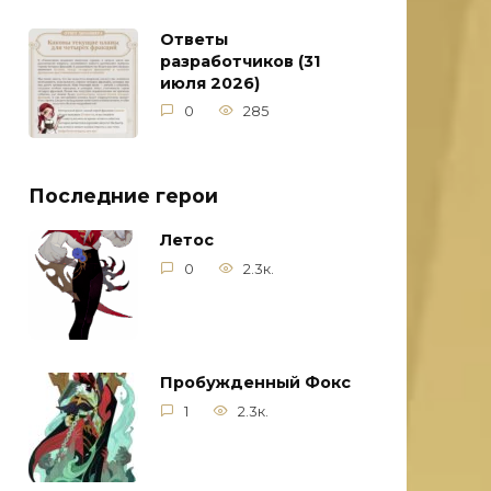
Ответы
разработчиков (31
июля 2026)
0
285
Последние герои
Летос
0
2.3к.
Пробужденный Фокс
1
2.3к.