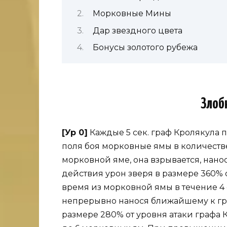
Морковные Мины
Дар звездного цвета
Бонусы золотого рубежа
Злоб
[Ур 0]
Каждые 5 сек. граф Кролякула 
поля боя морковные ямы в количеств
морковной яме, она взрывается, нано
действия урон зверя в размере 360% о
время из морковной ямы в течение 4 
непрерывно нанося ближайшему к гра
размере 280% от уровня атаки графа