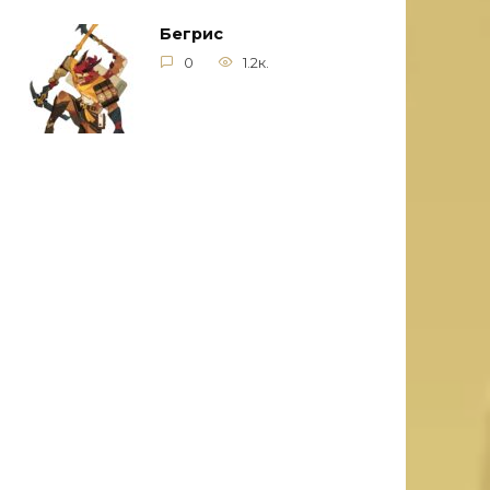
Бегрис
0
1.2к.