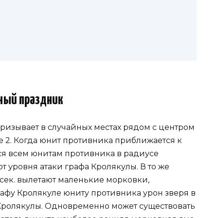
ный праздник
призывает в случайных местах рядом с центром
е 2. Когда юнит противника приближается к
ся всем юнитам противника в радиусе
т уровня атаки графа Кролякулы. В то же
сек. вылетают маленькие морковки,
фу Кролякуле юниту противника урон зверя в
 Кролякулы. Одновременно может существовать