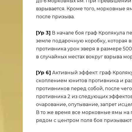
до 6 морковных ям. При превышении 
взрывается. Кроме того, морковные я
после призыва.
[Ур 3]
В начале боя граф Кролякула п
земле подарочную коробку, которая 
противника урон зверя в размере 500
в случайных местах вокруг взрыва мо
[Ур 6]
Активный эффект: граф Кроляк
скоплением юнитов противника и раз
противников перед собой, после чего
противника 2 из следующих эффектов
очарование, опутывание, запрет исце
В то же время все морковные ямы на п
рядом с центром поля боя призывают