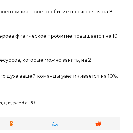
роев физическое пробитие повышается на 8
ероев физическое пробитие повышается на 10
есурсов, которые можно занять, на 2
о духа вашей команды увеличивается на 10%.
а, среднее
5
из
5
)