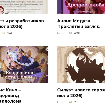
еты разработчиков
Анонс Медуза –
июля 2026)
Проклятый взгляд
246
0
498
нс Кино –
Силуэт нового героя
деркинд
июля 2026)
аллолома
0
279