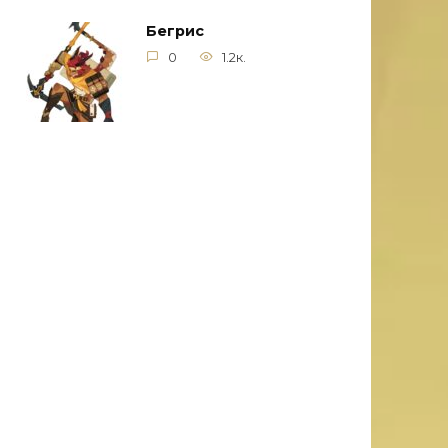
Бегрис
0
1.2к.