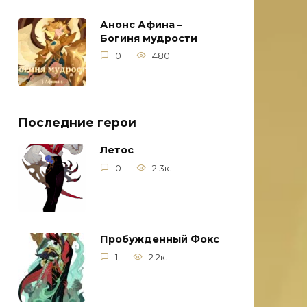
Анонс Афина –
Богиня мудрости
0
480
Последние герои
Летос
0
2.3к.
Пробужденный Фокс
1
2.2к.