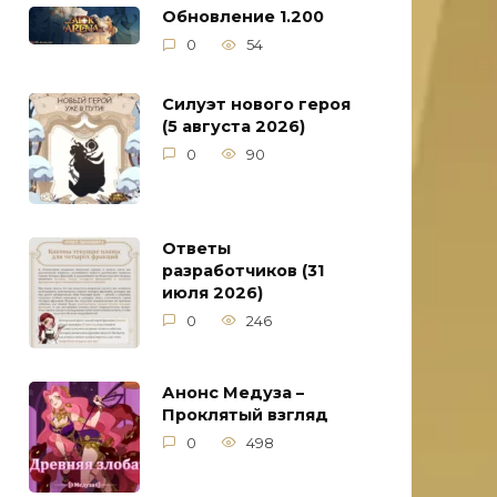
Обновление 1.200
0
54
Силуэт нового героя
(5 августа 2026)
0
90
Ответы
разработчиков (31
июля 2026)
0
246
Анонс Медуза –
Проклятый взгляд
0
498