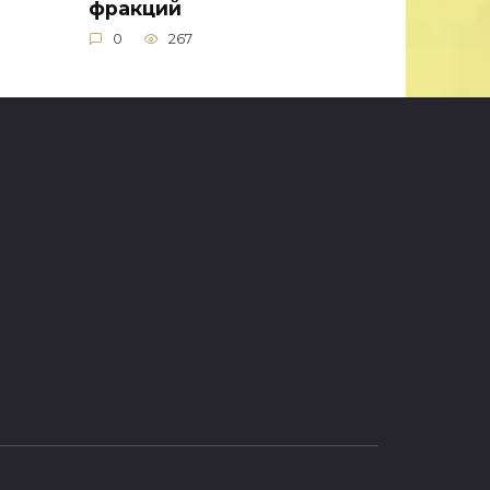
фракций
0
267