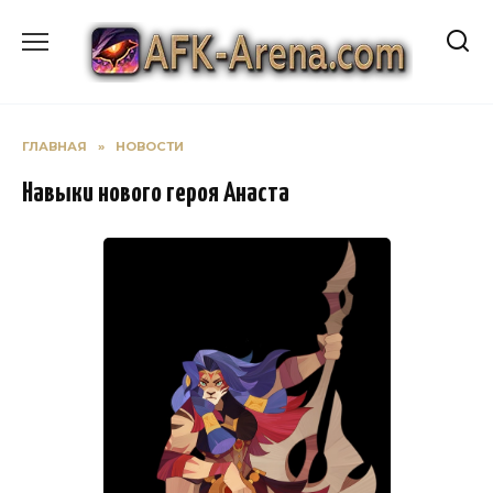
Перейти
к
содержанию
ГЛАВНАЯ
»
НОВОСТИ
Навыки нового героя Анаста