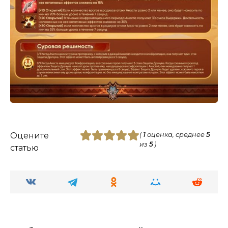
Оцените
(
1
оценка, среднее
5
из
5
)
статью