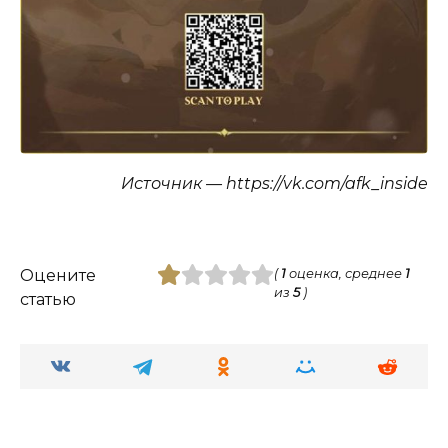
Источник — https://vk.com/afk_inside
Оцените
(
1
оценка, среднее
1
из
5
)
статью