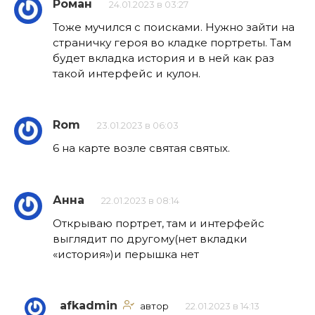
Роман
24.01.2023 в 03:27
Тоже мучился с поисками. Нужно зайти на
страничку героя во кладке портреты. Там
будет вкладка история и в ней как раз
такой интерфейс и кулон.
Rom
23.01.2023 в 06:03
6 на карте возле святая святых.
Анна
22.01.2023 в 08:14
Открываю портрет, там и интерфейс
выглядит по другому(нет вкладки
«история»)и перышка нет
afkadmin
автор
22.01.2023 в 14:13