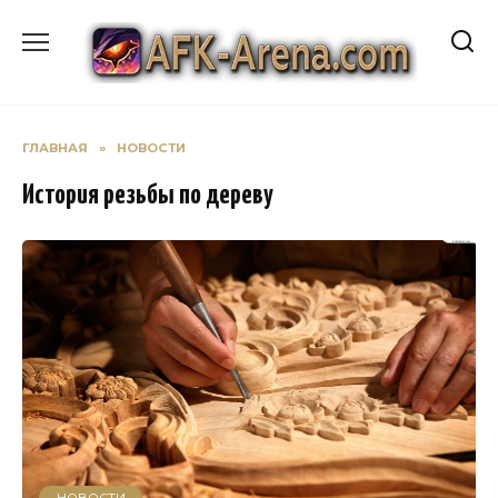
Перейти
к
содержанию
ГЛАВНАЯ
»
НОВОСТИ
История резьбы по дереву
НОВОСТИ