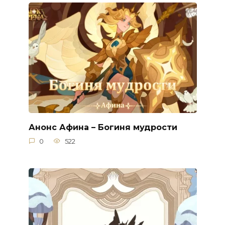
Анонс Афина – Богиня мудрости
0
522