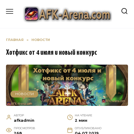
Перейти
к
содержанию
ГЛАВНАЯ
»
НОВОСТИ
Хотфикс от 4 июля и новый конкурс
НОВОСТИ
АВТОР
НА ЧТЕНИЕ
afkadmin
2 мин
ПРОСМОТРОВ
ОПУБЛИКОВАНО
268
04.07.2019