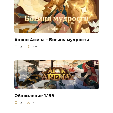
Анонс Афина – Богиня мудрости
0
474
Обновление 1.199
0
324