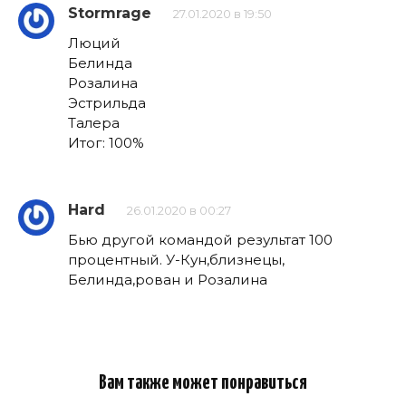
Stormrage
27.01.2020 в 19:50
Люций
Белинда
Розалина
Эстрильда
Талера
Итог: 100%
Hard
26.01.2020 в 00:27
Бью другой командой результат 100
процентный. У-Кун,близнецы,
Белинда,рован и Розалина
Вам также может понравиться