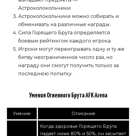
Астроколокольчики
Астроколокольчики можно собирать и
обменивать на различные награды.
Сила Горящего Брута определяется
боевым рейтингом каждого игрока.
Игроки могут переигрывать одну и ту же
битву неограниченное число раз, но
награду они смогут получить только за
последнюю попытку.
Умения Огненного Брута AFK Arena
Умение
Описание
Когда здоровье Горящего Брута
падает ниже 80% и 50%, он засыпает