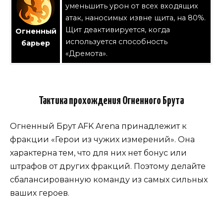
уменьшить урон от всех входящих
атак, наносимых извне щита, на 80%.
Щит деактивируется, когда
Огненный
используется способность
барьер
«Дремота».
Тактика прохождения Огненного Брута
Огненный Брут AFK Arena принадлежит к
фракции «Герои из чужих измерений». Она
характерна тем, что для них нет бонус или
штрафов от других фракций. Поэтому делайте
сбалансированную команду из самых сильных
ваших героев.