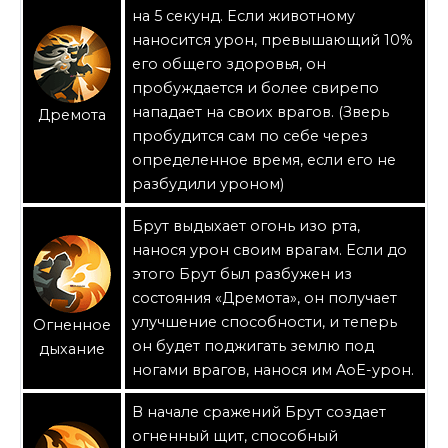
на 5 секунд. Если животному
наносится урон, превышающий 10%
его общего здоровья, он
пробуждается и более свирепо
нападает на своих врагов. (Зверь
Дремота
пробудится сам по себе через
определенное время, если его не
разбудили уроном)
Брут выдыхает огонь изо рта,
нанося урон своим врагам. Если до
этого Брут был разбужен из
состояния «Дремота», он получает
улучшение способности, и теперь
Огненное
он будет поджигать землю под
дыхание
ногами врагов, нанося им AoE-урон.
В начале сражений Брут создает
огненный щит, способный