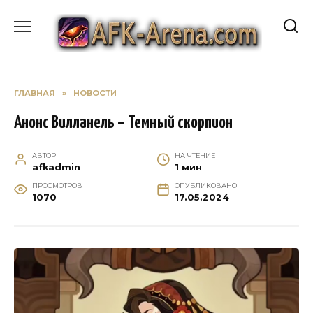
Перейти
к
содержанию
ГЛАВНАЯ
»
НОВОСТИ
Анонс Вилланель – Темный скорпион
АВТОР
НА ЧТЕНИЕ
afkadmin
1 мин
ПРОСМОТРОВ
ОПУБЛИКОВАНО
1070
17.05.2024