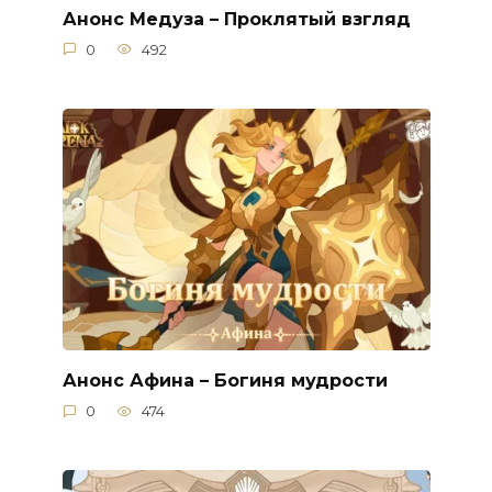
Анонс Медуза – Проклятый взгляд
0
492
Анонс Афина – Богиня мудрости
0
474