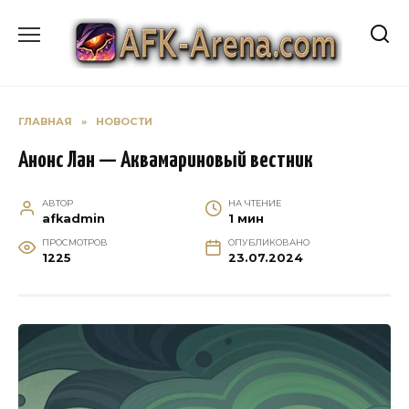
Перейти
к
содержанию
ГЛАВНАЯ
»
НОВОСТИ
Анонс Лан — Аквамариновый вестник
АВТОР
НА ЧТЕНИЕ
afkadmin
1 мин
ПРОСМОТРОВ
ОПУБЛИКОВАНО
1225
23.07.2024