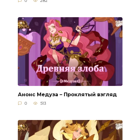
0
282
Анонс Медуза – Проклятый взгляд
0
513