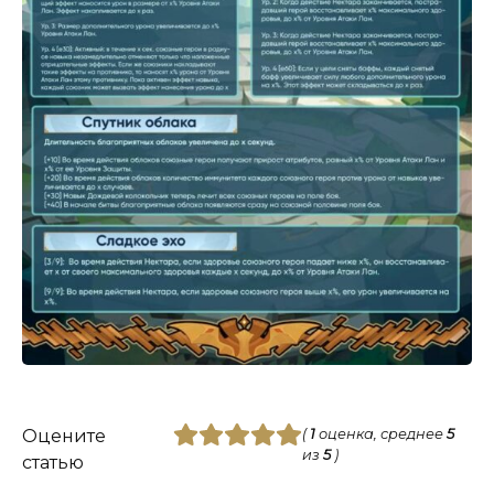
Оцените
(
1
оценка, среднее
5
из
5
)
статью