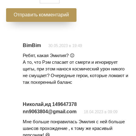
BimBim
30.05.2023 в 19:49
Ребят, какая Эмилия? 😐
А то, что Рэм спасает от смерти и игнорирует
щиты, при этом нанося космический урон никого
не смущает? Очередные герои, которые ломают и
так похеренный баланс
Николай,ид 149647378
nn9063804@gmail.com
18.04.2023 в 09:09
Мне больше понравилась Эмилия с ней больше
шансов прохождение , к тому же красивый
персонаж! 😆