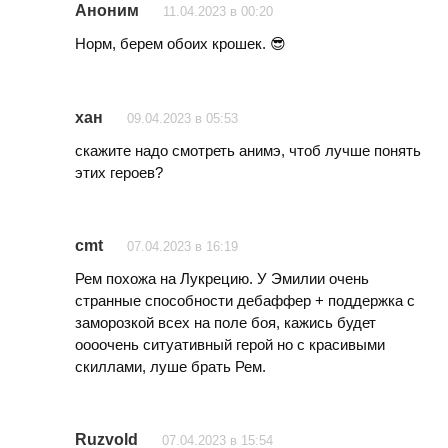
Аноним
11.04.2023 в 00:20
Норм, берем обоих крошек. 😎
хан
09.04.2023 в 05:53
скажите надо смотреть анимэ, чтоб лучше понять
этих героев?
cmt
07.04.2023 в 16:19
Рем похожа на Лукрецию. У Эмилии очень
странные способности дебаффер + поддержка с
заморозкой всех на поле боя, кажись будет
оооочень ситуативный герой но с красивыми
скиллами, луше брать Рем.
Ruzvold
07.04.2023 в 15:54