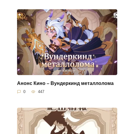
Анонс Кино – Вундеркинд металлолома
0
447