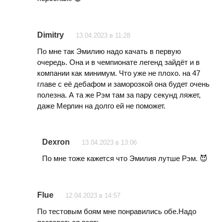
Dimitry
13.04.2023 в 11:28
По мне так Эмилию надо качать в первую
очередь. Она и в чемпионате легенд зайдёт и в
компании как минимум. Что уже не плохо. на 47
главе с её дебафом и заморозкой она будет очень
полезна. А та же Рэм там за пару секунд ляжет,
даже Мерлин на долго ей не поможет.
Dexron
13.04.2023 в 13:06
По мне тоже кажется что Эмилия лутше Рэм. 😈
Flue
12.04.2023 в 14:57
По тестовым боям мне понравились обе.Надо