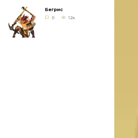
Бегрис
0
1.2к.