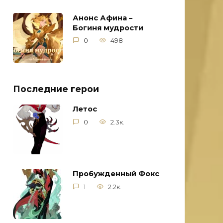
Анонс Афина –
Богиня мудрости
0
498
Последние герои
Летос
0
2.3к.
Пробужденный Фокс
1
2.2к.